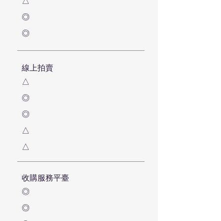
△
◎
◎
線上拍賣
△
◎
◎
△
△
收購服務平臺
◎
◎