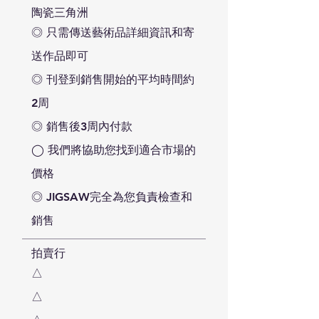
陶瓷三角洲
◎ 只需傳送藝術品詳細資訊和寄
送作品即可
◎ 刊登到銷售開始的平均時間約
2周
◎ 銷售後3周內付款
◯ 我們將協助您找到適合市場的
價格
◎ JIGSAW完全為您負責檢查和
銷售
拍賣行
△
△