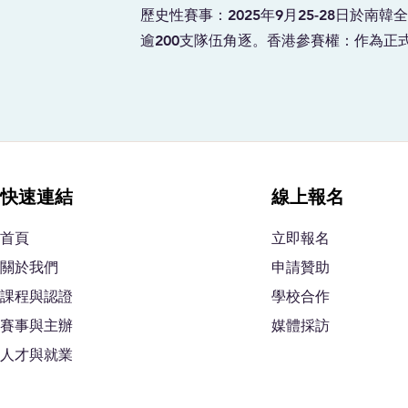
歷史性賽事：2025年9月25-28日於南
逾200支隊伍角逐。香港參賽權：作為
快速連結
線上報名
⾸⾴
立即報名
關於我們
申請贊助
課程與認證
學校合作
賽事與主辦
媒體採訪
人才與就業