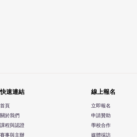
快速連結
線上報名
⾸⾴
立即報名
關於我們
申請贊助
課程與認證
學校合作
賽事與主辦
媒體採訪