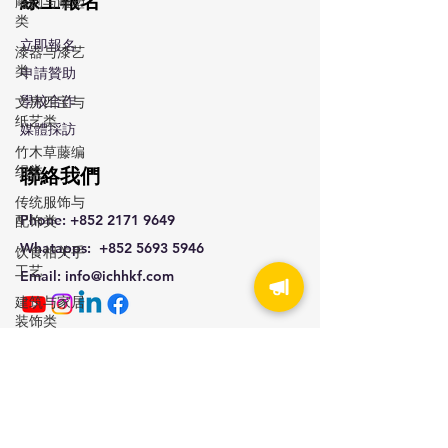
線上報名
雕刻与雕塑
类
立即報名
漆器与漆艺
类
申請贊助
學校合作
文房四宝与
纸艺类
媒體採訪
竹木草藤编
织类
聯絡我們
传统服饰与
Phone:
+852 2171 9649
配饰类
Whatapps:
+852 5693 5946
饮食相关手
工艺
Email: info
@ichhkf.com
建筑与家居
装饰类
其他特色门
快速連結
类
现代转型与
⾸⾴
文创结
關於我們