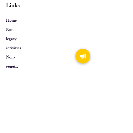
Links
Home
Non-
legacy
activities
Non-
genetic
About Us
Contact
Us
Tel:
+852 6619 0019
Email:
info@ichhkf.com