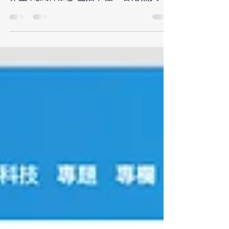
隊與天爭時 驚險直撲韓國無人機足球世
界盃 颱風樺加沙也擋不住！香港無人機
足球隊與天爭時 驚險直撲韓國無人機足
球世界盃 面對颱風「樺加沙」襲港，原
定9月25日出發前往韓國參加無人機足球
世界盃的中國香港FIDA代表隊，在8號風
球懸掛前5小時緊急改簽航班，最終成為
全球首支抵達韓國賽場的隊伍，充分展
現香港的效率和應變能力，以及「敢闖
敢試、開拓進取」的香港精神。 該代表
團表隊由 FIDA香港組建，並獲得無人機
教育發展協會協助推廣及創新解決方案
企業烽翼動有限公司冠名贊助。FIDA香
港總經理鄒安娜表示，颱風的突發事件
考驗了團隊的組織能力和精神，但她為
隊員們展現出的專業素養和戰鬥意志感
到驕傲。 烽翼動有限公司代表史嘉南認