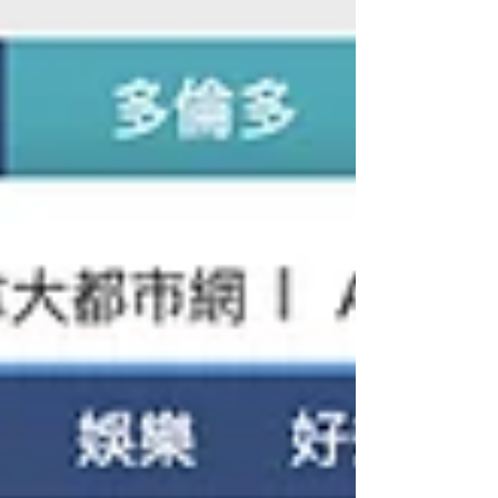
建、烽翼動有限公司冠名贊助的中國香
港FIDA代表隊在韓國全州FIDA首屆無人
機足球世界盃中，力壓多國勁旅晉身八
強，創下中國香港地區隊近年首次與中
國國家隊、中華台北地區隊同時躋身世
界級體育賽事前16強的歷史。由中國航
空學會組建的中國國家隊更在賽事中展
現「一國兩制」協作精神，主動為香港
隊提供技術支援，體現中港青年科技團
隊「無縫對接」的創新合力，代表隊也
獲頒官方頒發FIDA無人機足球最佳潛力
新星獎。 行政長官李家超早前在2025年
施政報告明確提出，將以「低空經濟生
態圈」為核心，推動人工智能、新材料
與航天科技等戰略性產業。本次FIDA賽
事作為亞洲首個國際無人機足球聯盟認
證賽事，也是今年以無人機足球為唯一