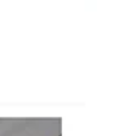
為，支持無人機培訓和FIDA國際賽事，
有助於激發青年對科技的興趣，培養未
來產業人才，並為香港低空經濟的消費
級應用開拓新路徑。無人機教育發展協
會會長胡志遠則指出，颱風事件印證了
「教育即實戰」的理念，將課堂學習轉
化為團隊的實戰能力。他認為，這樣的
挑戰也為青年科技人才的成長提供了養
分。 無人機足球世界盃 將於9月25日