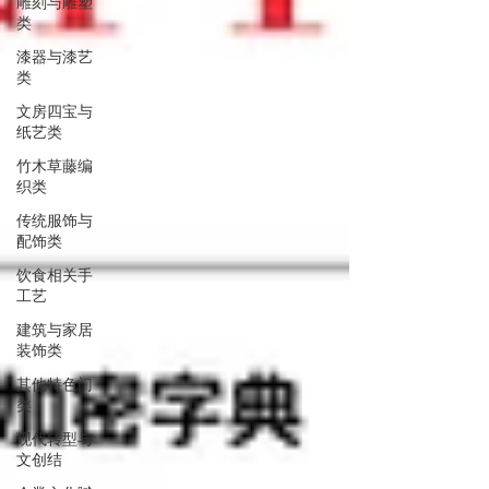
雕刻与雕塑
类
漆器与漆艺
类
文房四宝与
纸艺类
竹木草藤编
织类
传统服饰与
配饰类
饮食相关手
工艺
建筑与家居
装饰类
其他特色门
类
现代转型与
文创结