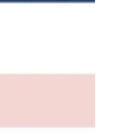
作為專項的國際賽事，不僅是香港「背
靠祖國、聯通世界」的科技實踐載體，
更成為展示「新質生產力」的國際舞
台。 主辦方FIDA香港總經理兼 ICH HK
Limited創辦人鄒